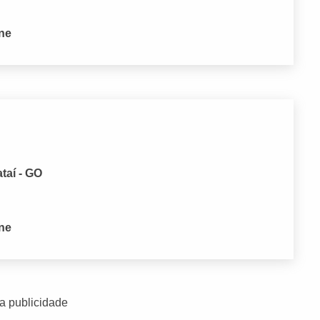
one
taí - GO
one
a publicidade