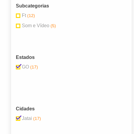
Subcategorias
Ft
(12)
Som e Vídeo
(5)
Estados
GO
(17)
Cidades
Jatai
(17)