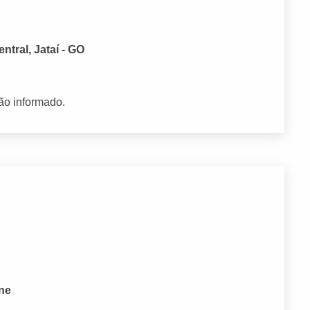
ntral, Jataí - GO
ão informado.
one