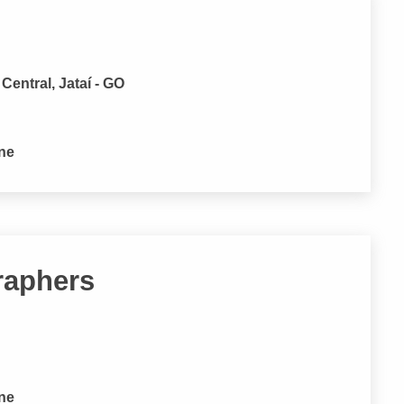
Central, Jataí - GO
one
raphers
one