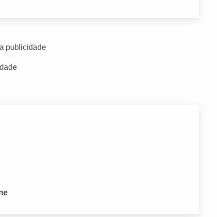
a publicidade
idade
one