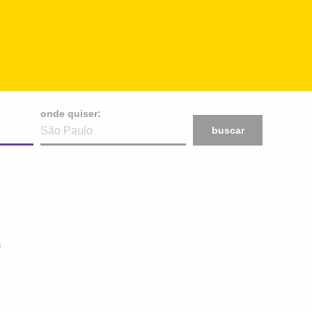
onde quiser:
buscar
O