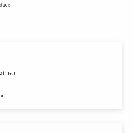
idade
aí - GO
one