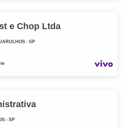
est e Chop Ltda
GUARULHOS - SP
one
istrativa
OS - SP