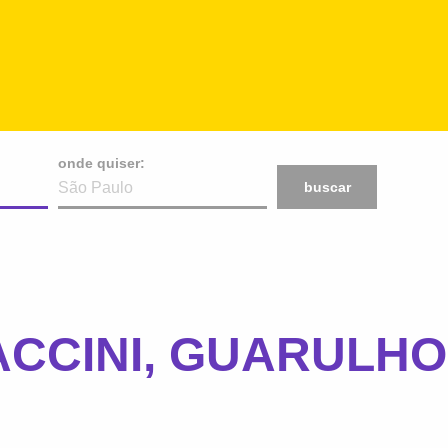
onde quiser:
buscar
ACCINI, GUARULHO