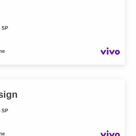
- SP
one
sign
- SP
one