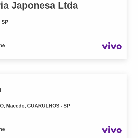
ria Japonesa Ltda
- SP
one
o
O, Macedo, GUARULHOS - SP
one