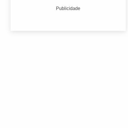
Educação
(470)
Publicidade
Endereços Empresariais
(3119)
Indústria e Comércio
(438)
Serviços Financeiros e Administrativos
(630)
Terceiro Setor
(528)
Transporte
(581)