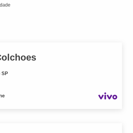
idade
Colchoes
- SP
one