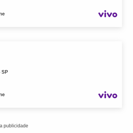
one
- SP
one
a publicidade