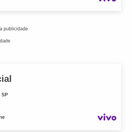
a publicidade
idade
ial
- SP
one