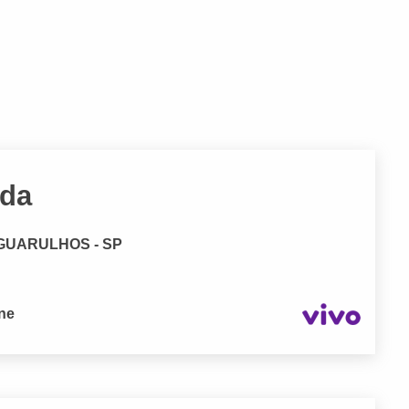
tda
, GUARULHOS - SP
one