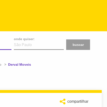
onde quiser:
buscar
o
Atual:
Derval Moveis
compartilhar