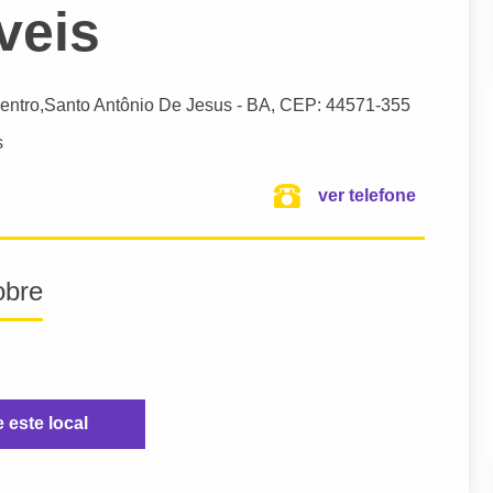
veis
Centro,
Santo Antônio De Jesus
- BA,
CEP: 44571-355
s
ver telefone
obre
e este local