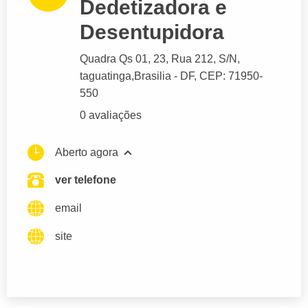
Dedetizadora e
Desentupidora
Quadra Qs 01
, 23, Rua 212, S/N,
taguatinga,
Brasilia
- DF,
CEP: 71950-
550
0 avaliações
Aberto agora
ver telefone
email
site