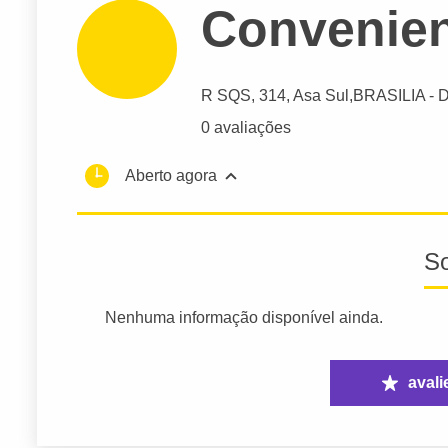
Convenien
R SQS
, 314, Asa Sul,
BRASILIA
- 
0 avaliações
Aberto agora
S
Nenhuma informação disponível ainda.
avali