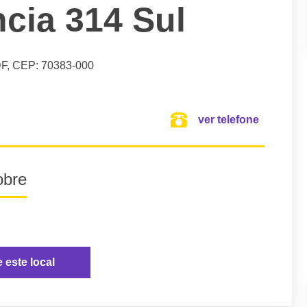
cia 314 Sul
DF,
CEP: 70383-000
ver telefone
obre
e este local