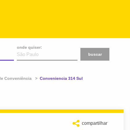
onde quiser:
buscar
de Conveniência
Atual:
Conveniencia 314 Sul
compartilhar