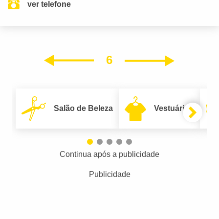
ver telefone
6
Próxim
Anterior
Salão de Beleza
Vestuário
Continua após a publicidade
Publicidade