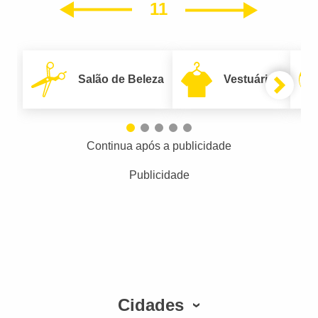
11
Próxim
Anterior
Salão de Beleza
Vestuário
Continua após a publicidade
Publicidade
Cidades