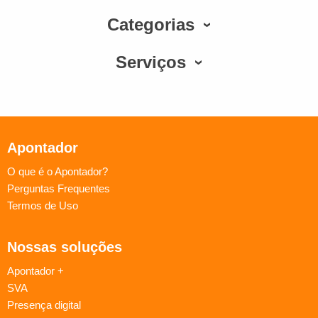
Categorias
Serviços
Apontador
O que é o Apontador?
Perguntas Frequentes
Termos de Uso
Nossas soluções
Apontador +
SVA
Presença digital