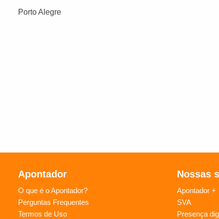
Porto Alegre
Apontador
Nossas 
O que é o Apontador?
Apontador +
Perguntas Frequentes
SVA
Termos de Uso
Presença digi