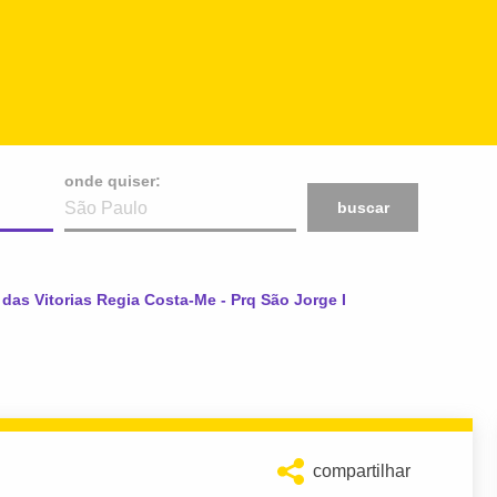
onde quiser:
buscar
:
 das Vitorias Regia Costa-Me - Prq São Jorge I
compartilhar