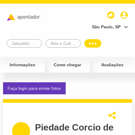
São Paulo, SP
Jaboatão Dos Guararapes
Arte e Cultura
Informações
Como chegar
Avaliações
Faça login para enviar fotos
Piedade Corcio de