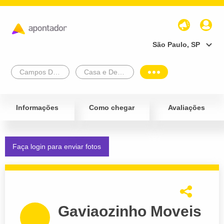
São Paulo, SP
Campos Dos Goytacazes
Casa e Decoração
Informações
Como chegar
Avaliações
Faça login para enviar fotos
Gaviaozinho Moveis