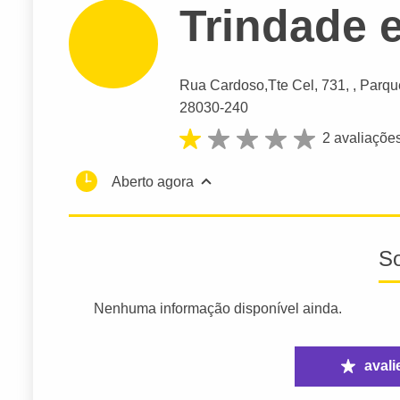
Trindade 
Rua Cardoso,Tte Cel
, 731, , Parq
28030-240
2 avaliaçõe
Aberto agora
S
Nenhuma informação disponível ainda.
avali