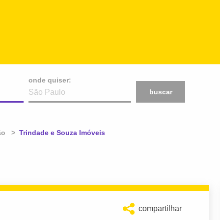
onde quiser:
buscar
ão
Atual:
Trindade e Souza Imóveis
compartilhar