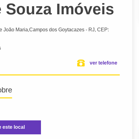
e Souza Imóveis
ue João Maria,
Campos dos Goytacazes
- RJ,
CEP:
s
ver telefone
obre
e este local