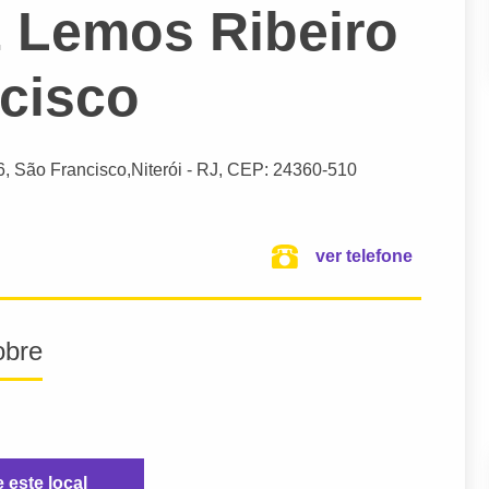
z Lemos Ribeiro
ncisco
16, São Francisco,
Niterói
- RJ,
CEP: 24360-510
ver telefone
obre
e este local