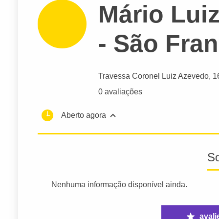
Mário Lui
- São Fra
Travessa Coronel Luiz Azevedo
, 
0 avaliações
Aberto agora
S
Nenhuma informação disponível ainda.
avali