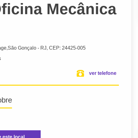
ficina Mecânica
age,
São Gonçalo
- RJ,
CEP: 24425-005
s
ver telefone
obre
e este local