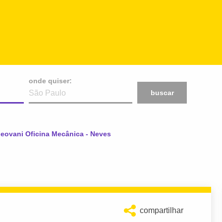
onde quiser:
buscar
tual:
eovani Oficina Mecânica - Neves
compartilhar