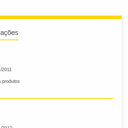
iações
1/2011
s produtos