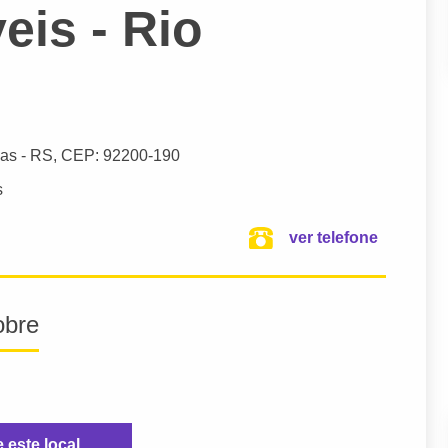
eis - Rio
as
- RS,
CEP: 92200-190
s
ver telefone
obre
e este local