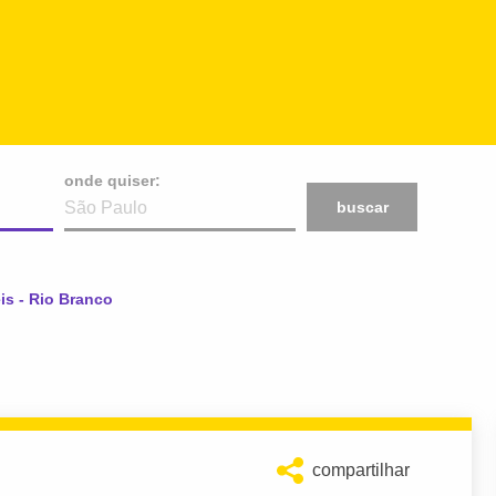
onde quiser:
buscar
is - Rio Branco
compartilhar