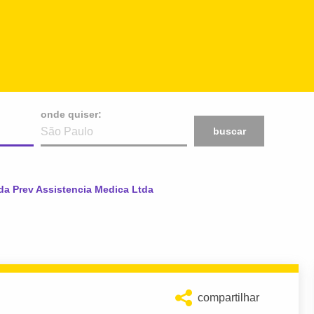
onde quiser:
buscar
ual:
da Prev Assistencia Medica Ltda
compartilhar