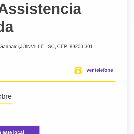
 Assistencia
da
 Garibaldi,
JOINVILLE
- SC,
CEP: 89203-301
ver telefone
obre
e este local