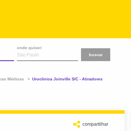
onde quiser:
buscar
icas Médicas
Atual:
Uroclinica Joinville S/C - Atiradores
compartilhar