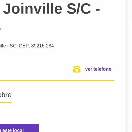
 Joinville S/C -
s
ille
- SC,
CEP: 89216-284
ver telefone
obre
e este local