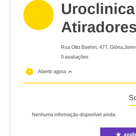
Uroclinica
Atiradore
Rua Otto Boehm
, 477, Glória,
Joinv
0 avaliações
Aberto agora
S
Nenhuma informação disponível ainda.
avali