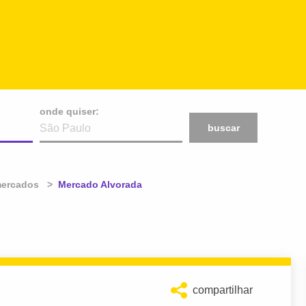
onde quiser:
buscar
ercados
Atual:
Mercado Alvorada
compartilhar