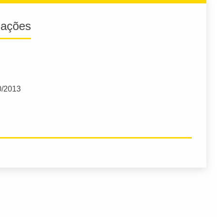
iações
0/2013