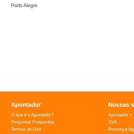
Porto Alegre
Apontador
Nossas 
O que é o Apontador?
Apontador +
Perguntas Frequentes
SVA
Termos de Uso
Presença digi