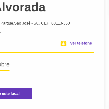
lvorada
 Parque,
São José
- SC,
CEP: 88113-350
s
ver telefone
obre
e este local