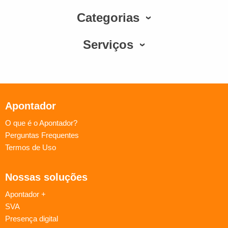
Categorias
Serviços
Apontador
O que é o Apontador?
Perguntas Frequentes
Termos de Uso
Nossas soluções
Apontador +
SVA
Presença digital