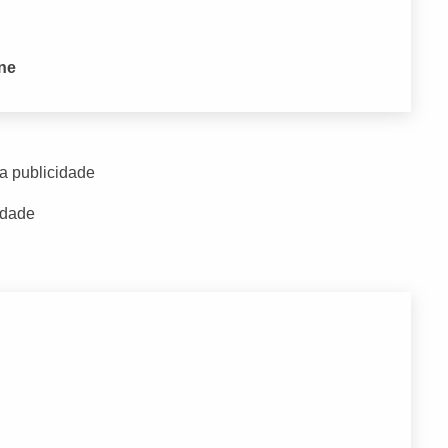
one
a publicidade
idade