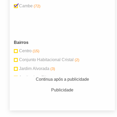
Cambe
(72)
Bairros
Centro
(15)
Conjunto Habitacional Cristal
(2)
Jardim Alvorada
(3)
Jardim Ana Eliza
(6)
Continua após a publicidade
Jardim Riviera
(2)
Publicidade
Jardim Santo Amaro
(10)
Jardim Silvino
(4)
Novo Bandeirantes
(3)