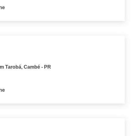
one
im Tarobá, Cambé - PR
one