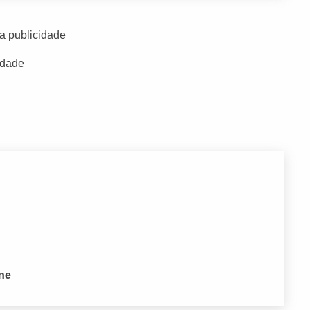
a publicidade
idade
one