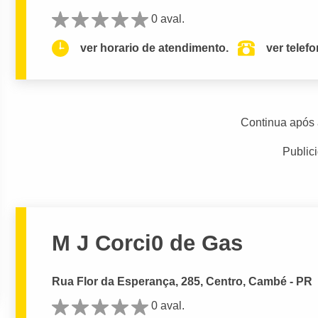
0 aval.
ver horario de atendimento.
ver telef
Continua após 
Public
M J Corci0 de Gas
Rua Flor da Esperança, 285, Centro, Cambé - PR
0 aval.