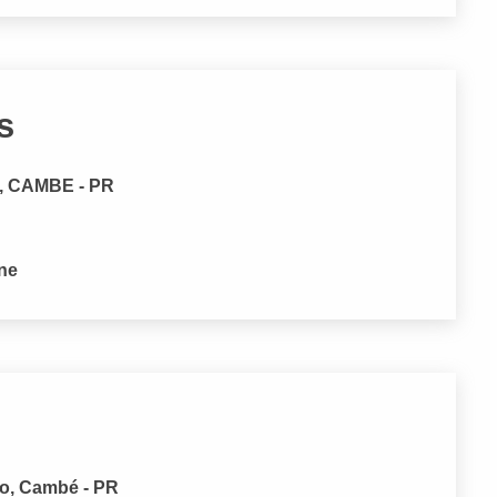
s
, CAMBE - PR
one
ro, Cambé - PR