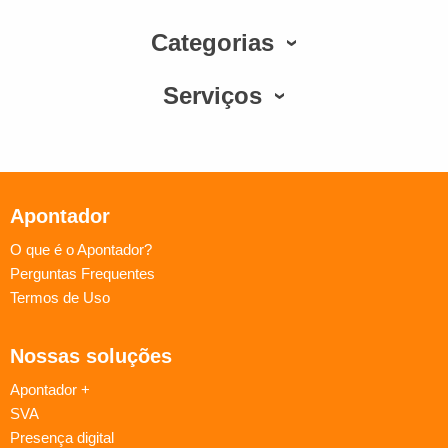
Categorias
Serviços
Apontador
O que é o Apontador?
Perguntas Frequentes
Termos de Uso
Nossas soluções
Apontador +
SVA
Presença digital