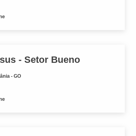
one
esus - Setor Bueno
iânia - GO
one