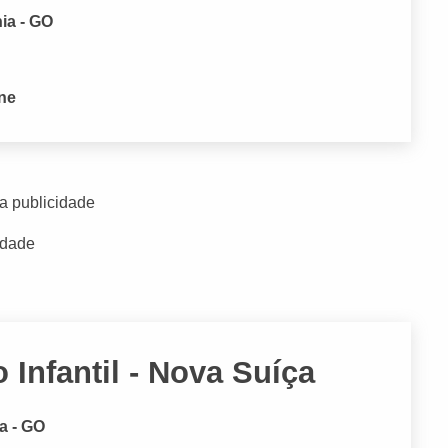
nia - GO
one
a publicidade
idade
 Infantil - Nova Suíça
ia - GO