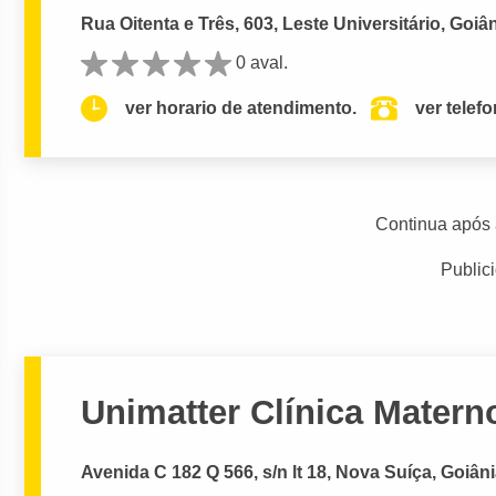
Rua Oitenta e Três, 603, Leste Universitário, Goiâ
0 aval.
ver horario de atendimento.
ver telef
Continua após 
Public
Unimatter Clínica Materno
Avenida C 182 Q 566, s/n lt 18, Nova Suíça, Goiân