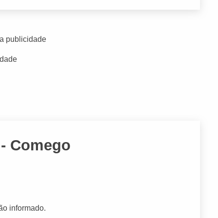
a publicidade
idade
a - Comego
ão informado.