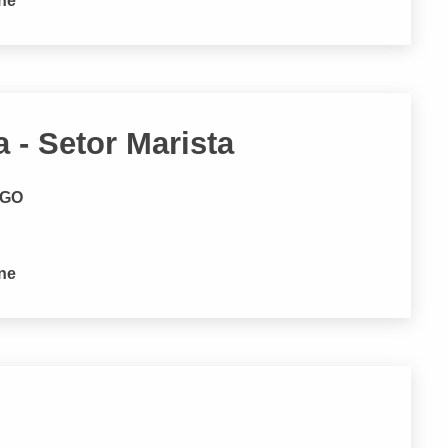
one
a - Setor Marista
- GO
one