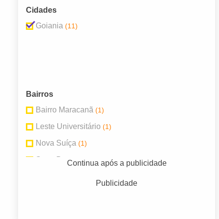
Cidades
Goiania
(11)
Bairros
Bairro Maracanã
(1)
Leste Universitário
(1)
Nova Suíça
(1)
Setor Bueno
(2)
Continua após a publicidade
Setor Marista
(2)
Publicidade
Setor Pedro Ludovico
(1)
Setor Sul
(1)