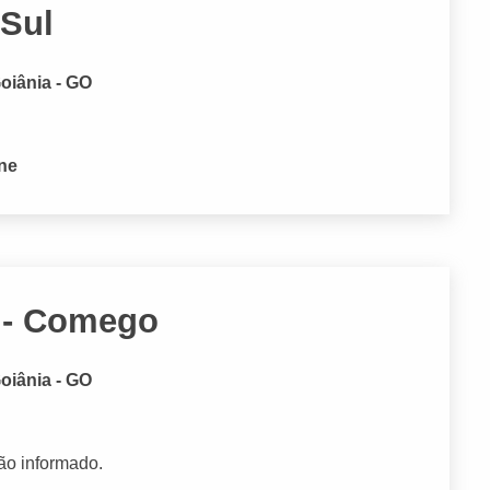
 Sul
Goiânia - GO
one
a - Comego
oiânia - GO
ão informado.