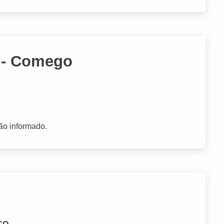
a - Comego
ão informado.