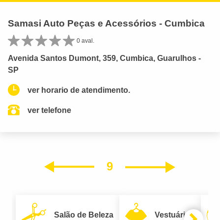
Samasi Auto Peças e Acessórios - Cumbica
0 aval.
Avenida Santos Dumont, 359, Cumbica, Guarulhos -
SP
ver horario de atendimento.
ver telefone
9
Próxim
Anterior
Salão de Beleza
Vestuário