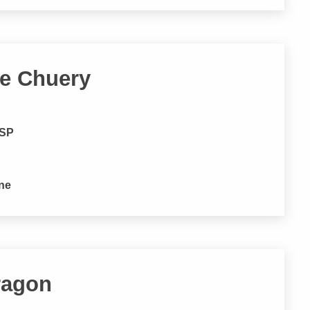
ce Chuery
 SP
one
ragon