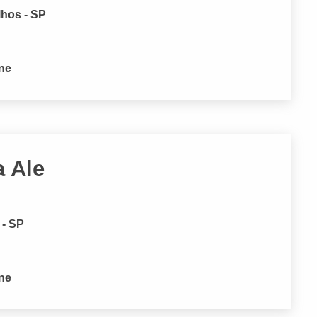
lhos - SP
one
a Ale
 - SP
one