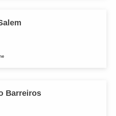
 Salem
one
o Barreiros