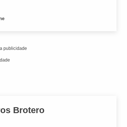
one
a publicidade
idade
ros Brotero