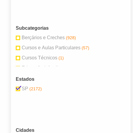
Subcategorias
Berçários e Creches
(928)
Cursos e Aulas Particulares
(57)
Cursos Técnicos
(1)
Educação Infantil
(208)
Escolas de Idioma
(109)
Estados
Escolas Particulares
(510)
SP
(2172)
Escolas Públicas
(314)
Faculdades e Universidades
(44)
Institutos de pesquisa
(1)
Cidades