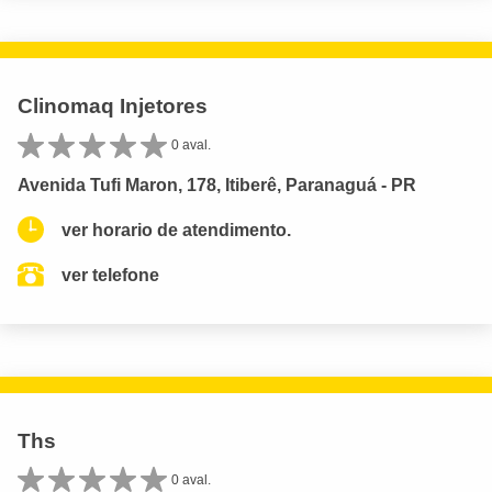
Clinomaq Injetores
0 aval.
Avenida Tufi Maron, 178, Itiberê, Paranaguá - PR
ver horario de atendimento.
ver telefone
Ths
0 aval.