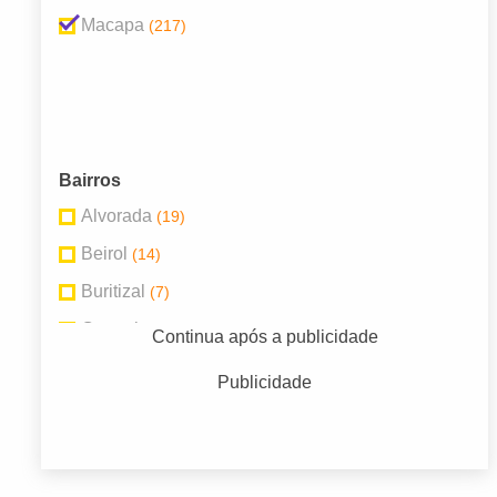
Macapa
(217)
Bairros
Alvorada
(19)
Beirol
(14)
Buritizal
(7)
Central
(49)
Continua após a publicidade
Infraero
(7)
Publicidade
Jardim Felicidade
(10)
Muca
(18)
Pacoval
(7)