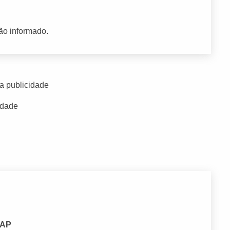
ão informado.
a publicidade
idade
 AP