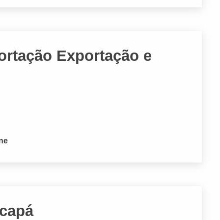
ortação Exportação e
one
acapá