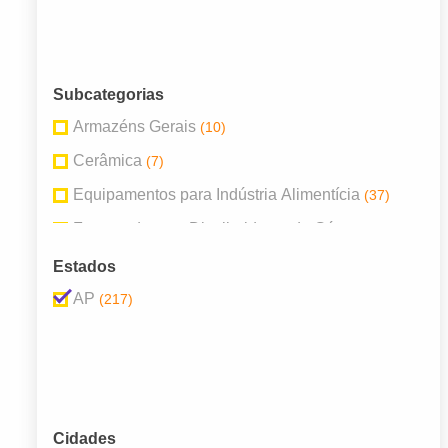
Subcategorias
Armazéns Gerais
(10)
Cerâmica
(7)
Equipamentos para Indústria Alimentícia
(37)
Fornecedores e Distribuidores de Gás
(6)
Importação e Exportação
(8)
Estados
Importados
(23)
AP
(217)
Máquinas e Ferramentas
(51)
Metalurgia
(21)
Mineração
(23)
Plásticos
(8)
Cidades