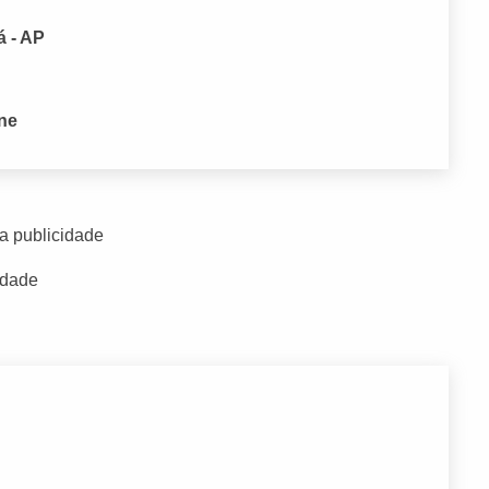
á - AP
one
a publicidade
idade