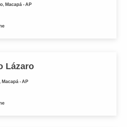
ro, Macapá - AP
one
ão Lázaro
, Macapá - AP
one