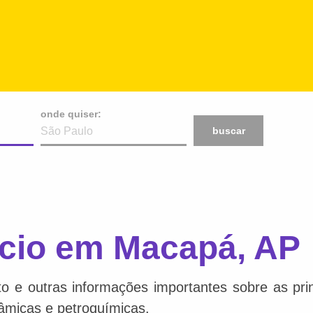
onde quiser:
buscar
rcio em Macapá, AP
 e outras informações importantes sobre as princ
râmicas e petroquímicas.