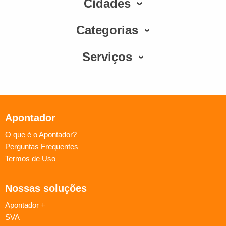
Cidades
Categorias
Serviços
Apontador
O que é o Apontador?
Perguntas Frequentes
Termos de Uso
Nossas soluções
Apontador +
SVA