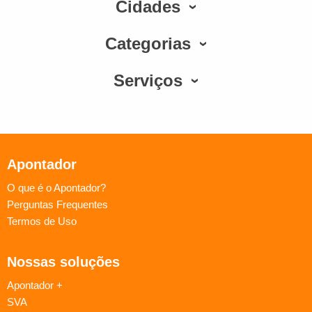
Cidades
Categorias
Serviços
Apontador
O que é o Apontador?
Perguntas Frequentes
Termos de Uso
Nossas soluções
Apontador +
SVA