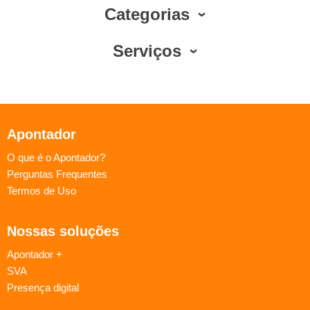
Categorias
Serviços
Apontador
O que é o Apontador?
Perguntas Frequentes
Termos de Uso
Nossas soluções
Apontador +
SVA
Presença digital