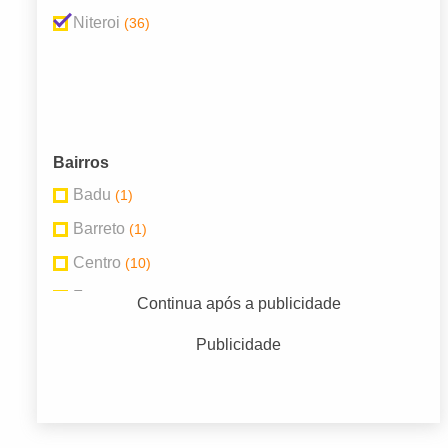
Niteroi
(36)
Bairros
Badu
(1)
Barreto
(1)
Centro
(10)
Fonseca
(2)
Continua após a publicidade
Icaraí
(13)
Publicidade
Ingá
(1)
Itaipu
(1)
Largo da Batalha
(1)