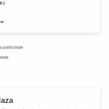
 RJ
one
a publicidade
idade
laza