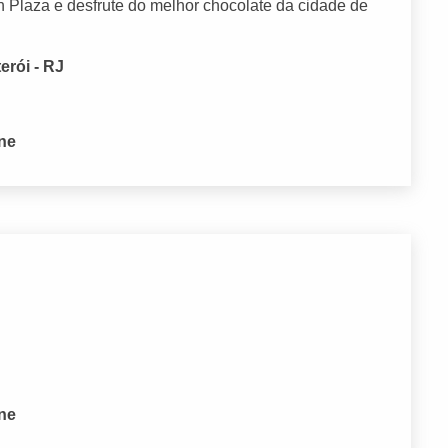
 Plaza e desfrute do melhor chocolate da cidade de
erói - RJ
one
one