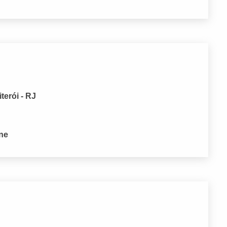
terói - RJ
one