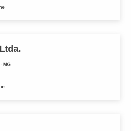
one
Ltda.
 - MG
one