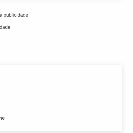
a publicidade
idade
one