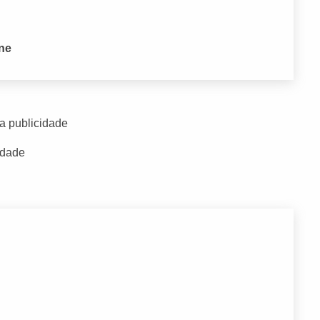
one
a publicidade
idade