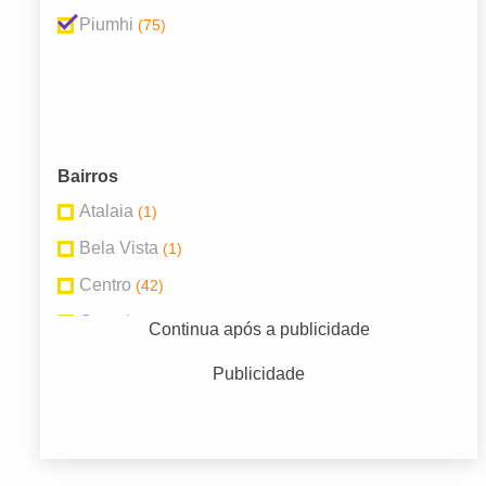
Piumhi
(75)
Bairros
Atalaia
(1)
Bela Vista
(1)
Centro
(42)
Cruzeiro
(5)
Continua após a publicidade
Jardim Santo Antonio
(2)
Publicidade
Jd América
(1)
Jd Sto Antônio
(10)
Nova Brasília
(3)