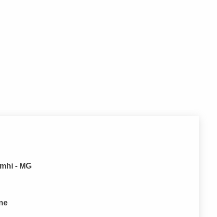
umhi - MG
one