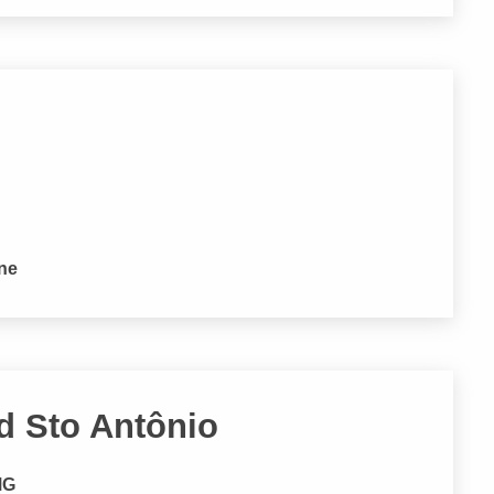
one
Jd Sto Antônio
MG