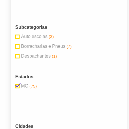
Subcategorias
Auto escolas
(3)
Borracharias e Pneus
(7)
Despachantes
(1)
Estacionamentos
(2)
Lava-Rápido
(1)
Estados
Mecânicas e Oficinas
(26)
MG
(75)
Peças e Acessórios Para Veículos
(10)
Postos de Combustível
(14)
Revendedores e Concessionárias
(10)
Serviços em Veículos
(1)
Cidades