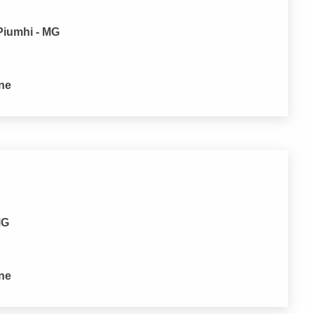
Piumhi - MG
one
MG
one