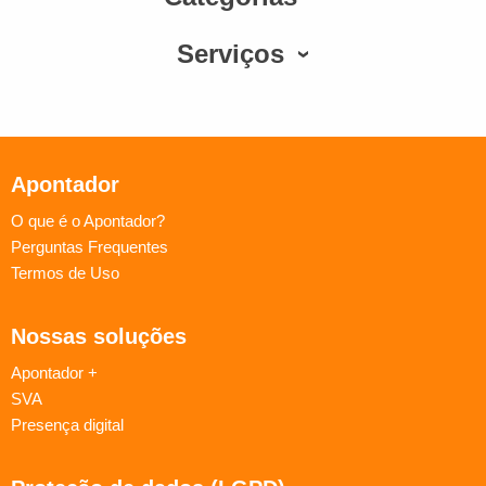
Serviços
Apontador
O que é o Apontador?
Perguntas Frequentes
Termos de Uso
Nossas soluções
Apontador +
SVA
Presença digital