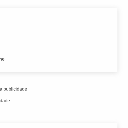
one
a publicidade
idade