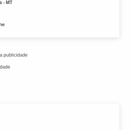
s - MT
one
a publicidade
idade