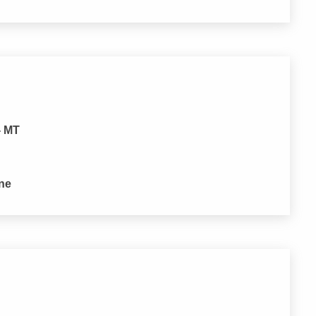
- MT
one