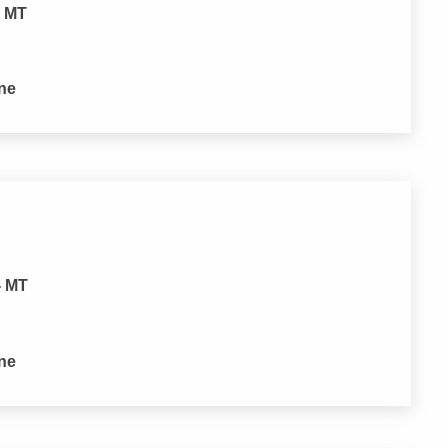
- MT
one
- MT
one