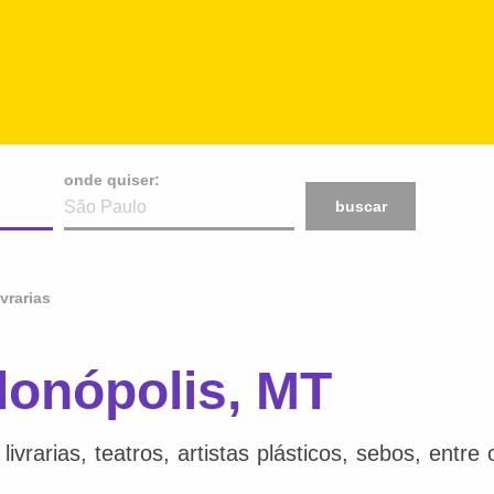
onde quiser:
buscar
ivrarias
donópolis, MT
ivrarias, teatros, artistas plásticos, sebos, entr