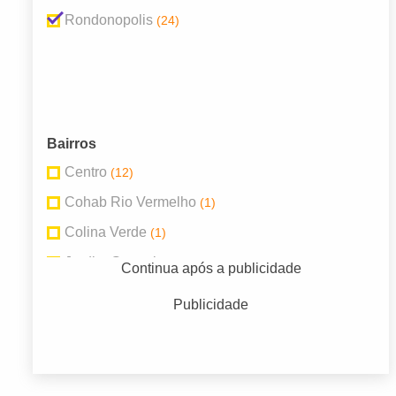
Rondonopolis
(24)
Bairros
Centro
(12)
Cohab Rio Vermelho
(1)
Colina Verde
(1)
Jardim Guanabara
(5)
Continua após a publicidade
Jardim Primavera
(1)
Publicidade
Jardim Tropical
(1)
Vila Esperança
(2)
Vila Planalto
(1)