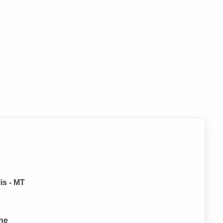
is - MT
one