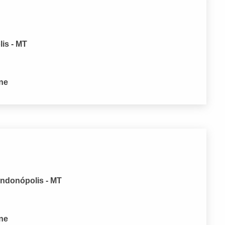
is - MT
one
ondonópolis - MT
one