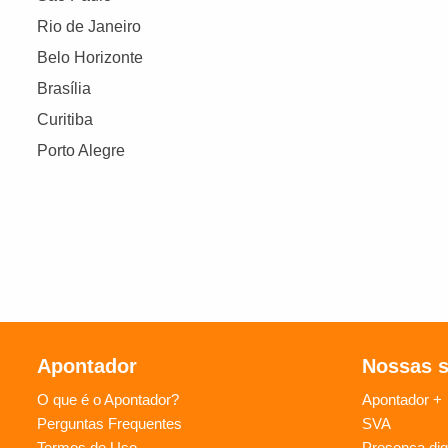
Rio de Janeiro
Belo Horizonte
Brasília
Curitiba
Porto Alegre
Apontador
Nossas 
O que é o Apontador?
Apontador +
Perguntas Frequentes
SVA
Termos de Uso
Presença digi