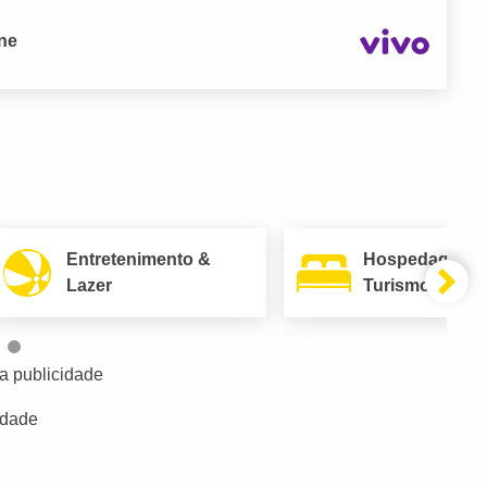
one
Entretenimento &
Hospedagem 
Lazer
Turismo
a publicidade
idade