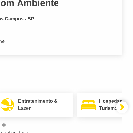
 Bom Ambiente
Dos Campos - SP
one
Entretenimento &
Hospedagem 
Lazer
Turismo
a publicidade