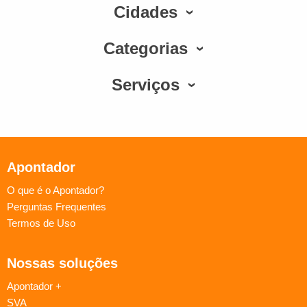
Cidades
Categorias
Serviços
Apontador
O que é o Apontador?
Perguntas Frequentes
Termos de Uso
Nossas soluções
Apontador +
SVA