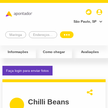
São Paulo, SP
Maringa
Endereços Empresariais
Informações
Como chegar
Avaliações
Faça login para enviar fotos
Chilli Beans