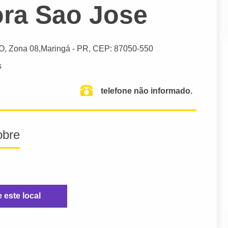
ora Sao Jose
O, Zona 08,
Maringá
- PR,
CEP: 87050-550
s
telefone não informado.
obre
e este local