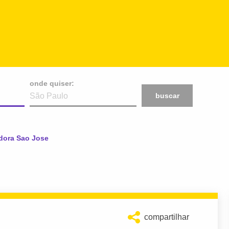
onde quiser:
buscar
adora Sao Jose
compartilhar