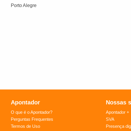
Porto Alegre
Apontador
Nossas 
O que é o Apontador?
Apontador +
Perguntas Frequentes
SVA
Termos de Uso
Presença digi