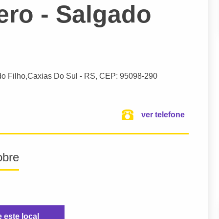
ero - Salgado
o Filho,
Caxias Do Sul
- RS,
CEP: 95098-290
ver telefone
obre
e este local