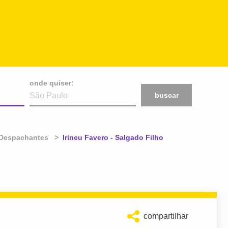
onde quiser:
buscar
Despachantes
Atual:
Irineu Favero - Salgado Filho
compartilhar