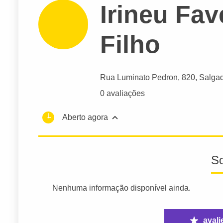
Irineu Fav
Filho
Rua Luminato Pedron
, 820, Salgad
0 avaliações
Aberto agora
S
Nenhuma informação disponível ainda.
avali