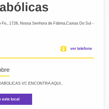
rabólicas
 Fo.
, 1726, Nossa Senhora de Fátima,
Caxias Do Sul
-
ver telefone
obre
RABOLICAS VC ENCONTRA AQUI..
e este local