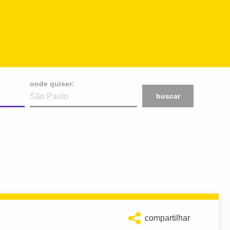
onde quiser:
buscar
compartilhar