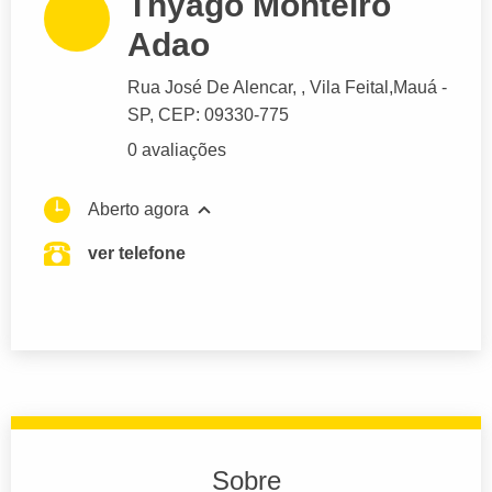
Thyago Monteiro
Adao
Rua José De Alencar
, , Vila Feital,
Mauá
-
SP,
CEP: 09330-775
0 avaliações
Aberto agora
ver telefone
Sobre