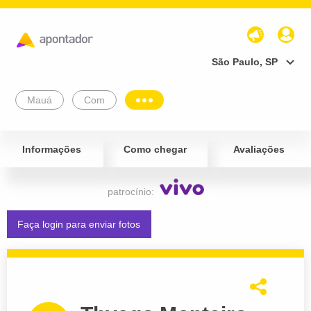
São Paulo, SP
Mauá
Com
Informações
Como chegar
Avaliações
patrocínio:
Faça login para enviar fotos