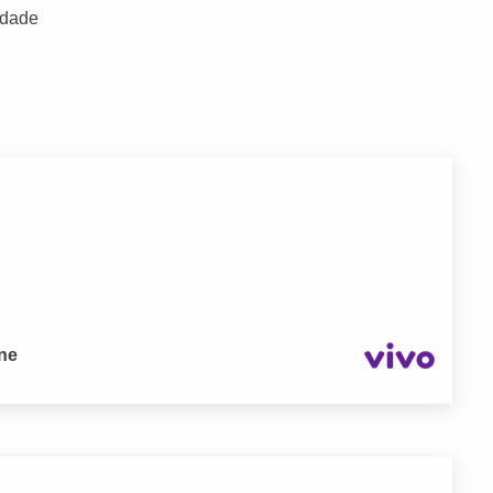
idade
one