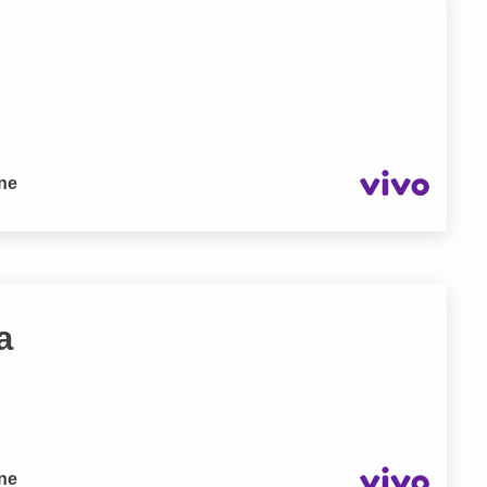
one
a
one