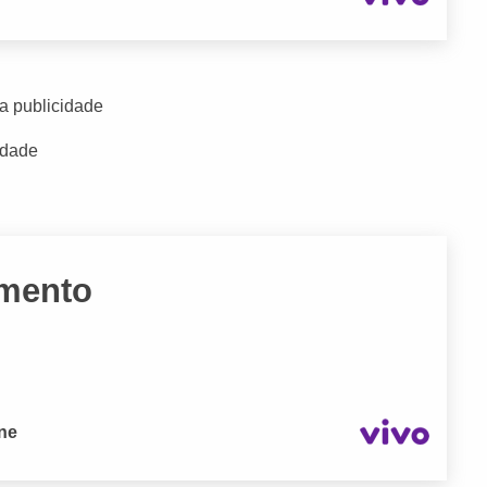
a publicidade
idade
imento
one