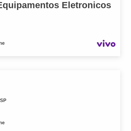
 Equipamentos Eletronicos
one
 SP
one