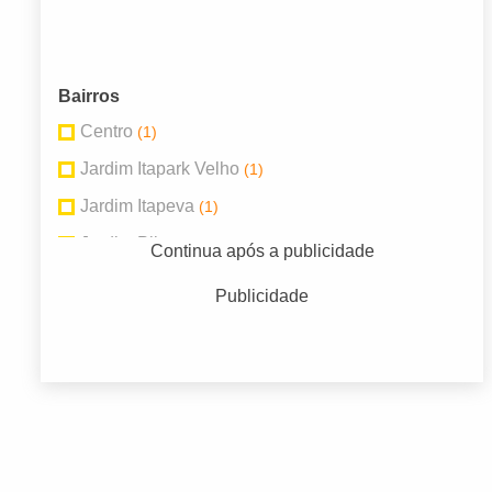
Bairros
Centro
(1)
Jardim Itapark Velho
(1)
Jardim Itapeva
(1)
Jardim Pilar
(3)
Continua após a publicidade
Jardim Rosina
(1)
Publicidade
Jardim Santa Lídia
(1)
Jardim São Gabriel
(1)
Matriz
(2)
Vila Bocaina
(3)
Vila Real
(2)