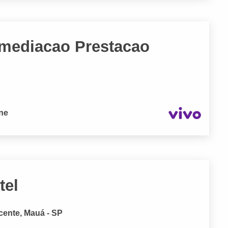
rmediacao Prestacao
P
one
tel
cente, Mauá - SP