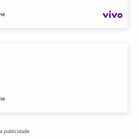
one
one
a publicidade