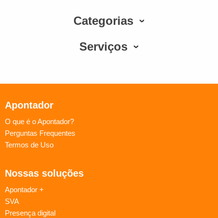
Categorias
Serviços
Apontador
O que é o Apontador?
Perguntas Frequentes
Termos de Uso
Nossas soluções
Apontador +
SVA
Presença digital