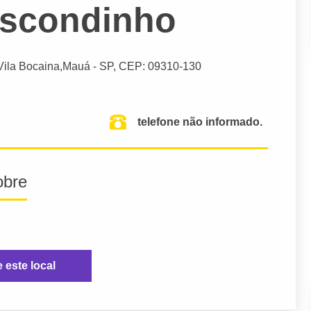
iscondinho
Vila Bocaina,
Mauá
- SP,
CEP: 09310-130
telefone não informado.
obre
e este local