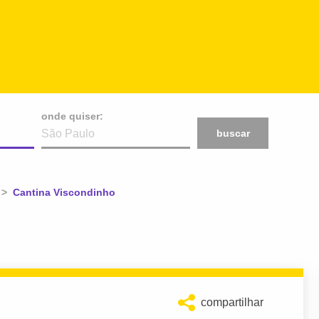
onde quiser:
buscar
Atual:
Cantina Viscondinho
compartilhar