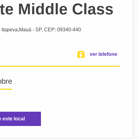
te Middle Class
 Itapeva,
Mauá
- SP,
CEP: 09340-440
ver telefone
obre
e este local