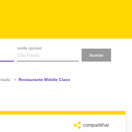
onde quiser:
buscar
riada
Atual:
Restaurante Middle Class
compartilhar