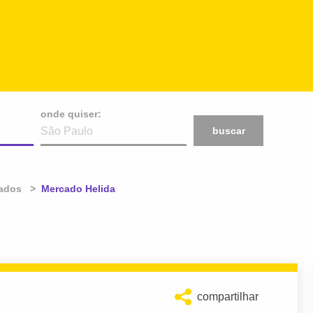
onde quiser:
buscar
ados
Atual:
Mercado Helida
compartilhar