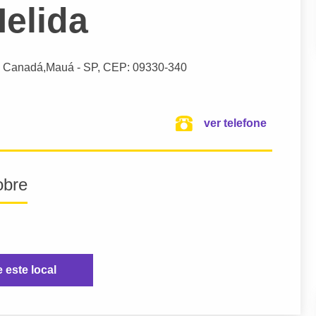
elida
m Canadá,
Mauá
- SP,
CEP: 09330-340
ver telefone
obre
e este local