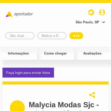
São Paulo, SP
São José Dos Campos
Beleza e Estética
Informações
Como chegar
Avaliações
Faça login para enviar fotos
Malycia Modas Sjc -