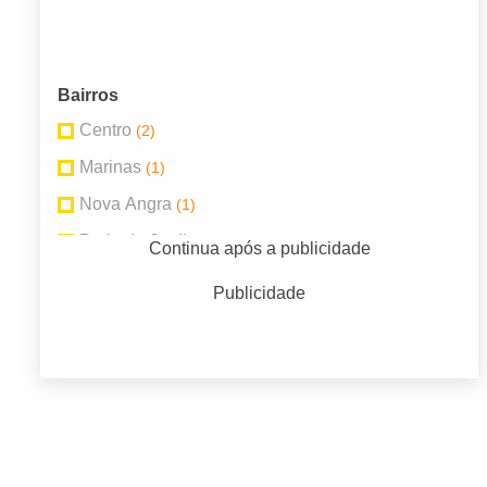
Bairros
Centro
(2)
Marinas
(1)
Nova Angra
(1)
Praia do Jardim
(1)
Continua após a publicidade
Velrome
(1)
Publicidade