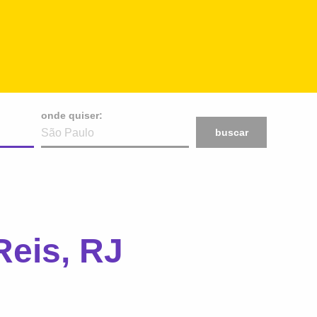
onde quiser:
buscar
Reis, RJ