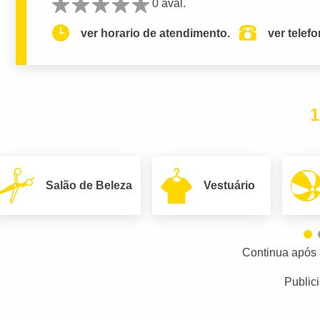
0 aval.
ver horario de atendimento.
ver telef
1
Salão de Beleza
Vestuário
Continua após 
Public