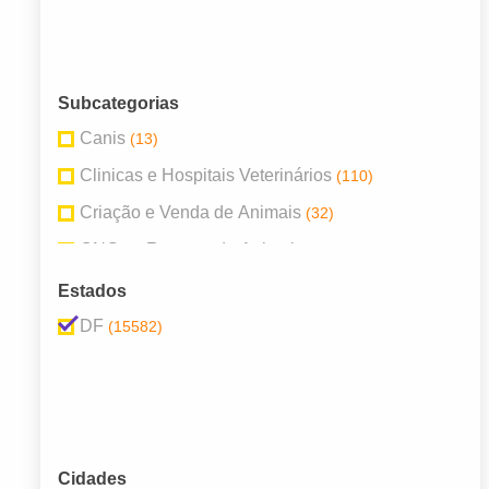
Subcategorias
Canis
(13)
Clinicas e Hospitais Veterinários
(110)
Criação e Venda de Animais
(32)
ONGs e Resgate de Animais
(1)
Pet Shops
(14678)
Estados
Produtos Veterinários
(418)
DF
(15582)
Rações
(53)
Serviços para Animais
(162)
Veterinários
(115)
Cidades