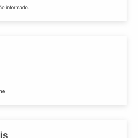
ão informado.
one
is