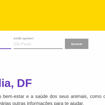
onde quiser:
buscar
ia, DF
o bem-estar e a saúde dos seus animais, como ca
várias outras informações para te ajudar.