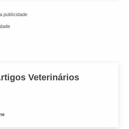
a publicidade
idade
tigos Veterinários
one