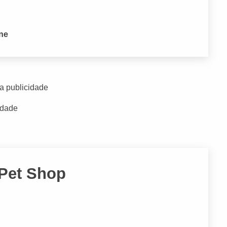
one
a publicidade
idade
 Pet Shop