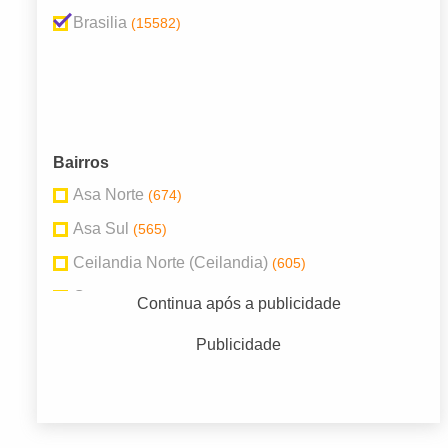
Brasilia
(15582)
Bairros
Asa Norte
(674)
Asa Sul
(565)
Ceilandia Norte (Ceilandia)
(605)
Centro
(1126)
Continua após a publicidade
Guara Ii
(492)
Publicidade
Planaltina
(495)
Santa Maria
(495)
Sobradinho
(582)