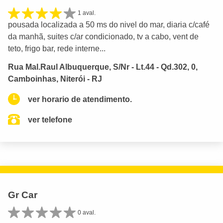
1 aval.
pousada localizada a 50 ms do nivel do mar, diaria c/café
da manhã, suites c/ar condicionado, tv a cabo, vent de
teto, frigo bar, rede interne...
Rua Mal.Raul Albuquerque, S/Nr - Lt.44 - Qd.302, 0,
Camboinhas, Niterói - RJ
ver horario de atendimento.
ver telefone
Gr Car
0 aval.