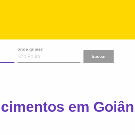
onde quiser:
buscar
ecimentos em Goiân