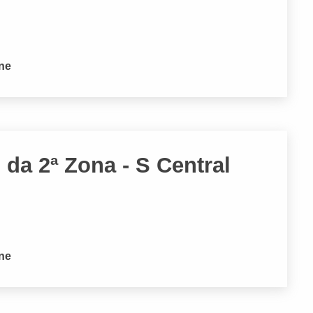
one
 da 2ª Zona - S Central
one