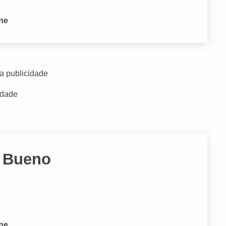
one
a publicidade
idade
r Bueno
one