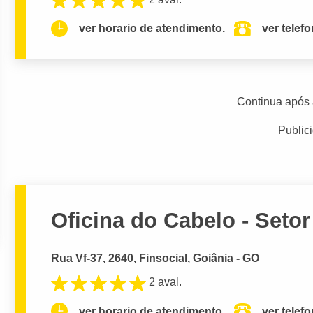
ver horario de atendimento.
ver telef
Continua após 
Public
Oficina do Cabelo - Seto
Rua Vf-37, 2640, Finsocial, Goiânia - GO
2 aval.
ver horario de atendimento.
ver telef