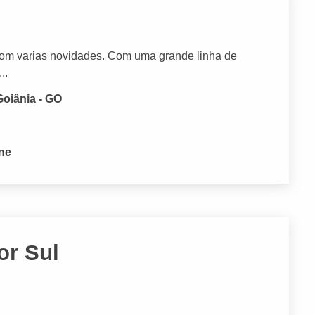
m varias novidades. Com uma grande linha de
..
Goiânia - GO
one
or Sul