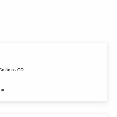
 Goiânia - GO
one