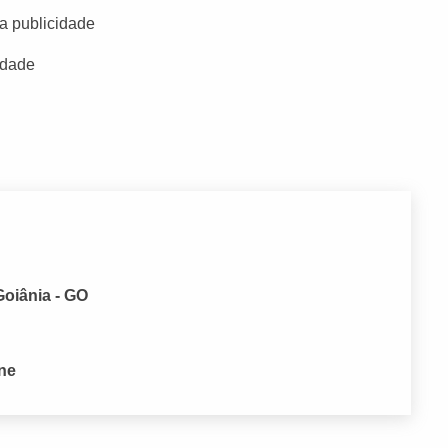
a publicidade
idade
Goiânia - GO
one